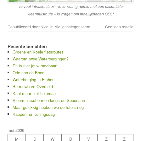
Te veel infrastructuur – in te weinig ruimte met een essentiële
vleermuisroute – is vragen om moeilijkheden GOL!
Gepubliceerd door
Nico
, in
Niet gecategoriseerd
.
Geef een reactie
Recente berichten
Groene en Koele fietsroutes
Waarom twee Waterbergingen?
Dit is niet jouw racebaan
Ode aan de Boom
Waterberging in Elshout
Betrouwbare Overheid
Kaal maar niet helemaal
Vleermuisschermen langs de Spoorlaan
Maar gelukkig hebben we de foto’s nog
Kappen na Koningsdag
mei 2026
M
D
W
D
V
Z
Z