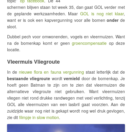
topic”
op facebook
. De 44
schermen blijven staan tot week 35, dan gaat GOL verder met
de geplande werkzaamheden. Maar
GOL is nog niet klaar
,
want er is ook een kapvergunning voor alle bomen
onder
de
sloot.
Dubbel pech voor omwonenden, vogels en vleermuizen. Want
na de bomenkap komt er geen
groencompensatie
op deze
locatie.
Vleermuis Vliegroute
In de
nieuwe flora en fauna vergunning
staat letterlijk dat de
bestaande vliegroute
wordt
vernield
door de bomenkap. Je
hoeft geen Batman te zijn om te zien dat vleermuizen die
alternatieve vliegroute niet gebruiken. Want vleermuizen
vliegen niet rond drukke randwegen met veel verlichting, tenzij
GOL alle vleermuizen van een lasbril gaat voorzien. Aan de
zuidzijde waar nog niet is gekapt wordt nog wel druk gevlogen,
zie dit
filmpje in slow motion
.