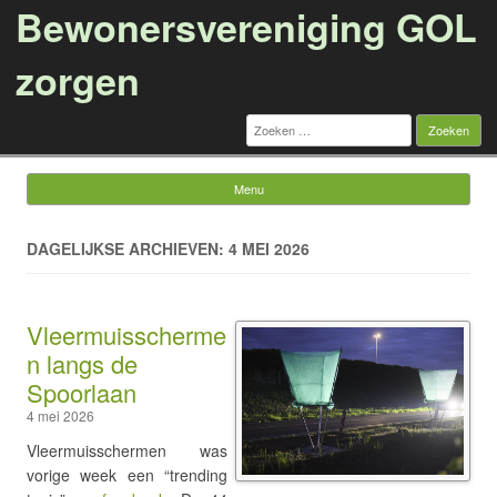
Bewonersvereniging GOL
zorgen
Zoeken
naar:
Menu
Ga naar de inhoud
DAGELIJKSE ARCHIEVEN: 4 MEI 2026
Vleermuisscherme
n langs de
Spoorlaan
4 mei 2026
Vleermuisschermen was
vorige week een “trending